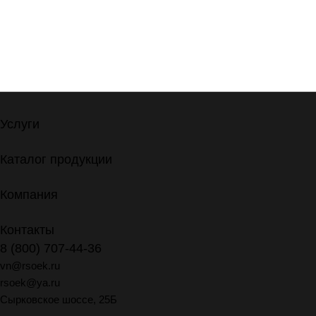
Услуги
Каталог продукции
Компания
Контакты
8 (800) 707-44-36
vn@rsoek.ru
rsoek@ya.ru
Сырковское шоссе, 25Б